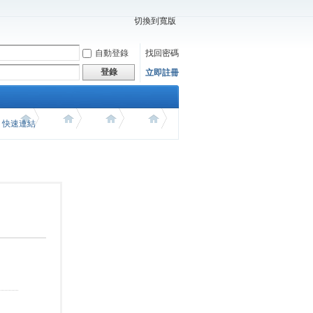
切換到寬版
自動登錄
找回密碼
登錄
立即註冊
價 快速連結