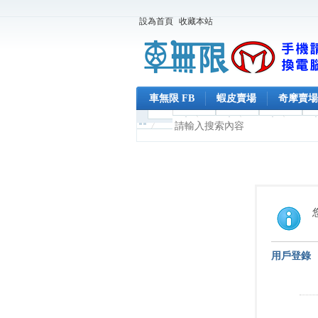
設為首頁
收藏本站
車無限 FB
蝦皮賣場
奇摩賣場
用戶登錄