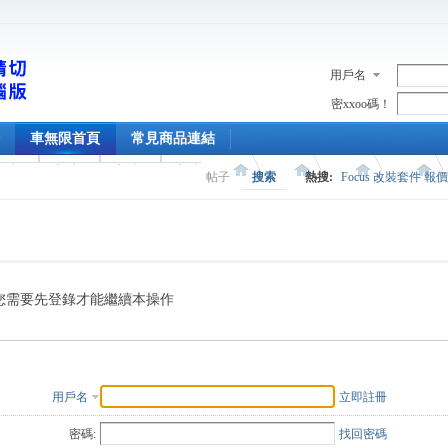
用戶名
密xxoo碼！
車無限首頁
常見商品連結
帖子
搜索
熱搜:
Focus 改裝套件 報
您需要先登錄才能繼續本操作
用戶名
立即註冊
密碼:
找回密碼