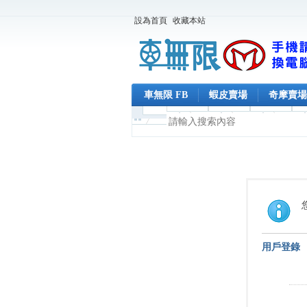
設為首頁
收藏本站
車無限 FB
蝦皮賣場
奇摩賣場
用戶登錄