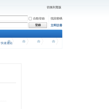
切換到寬版
自動登錄
找回密碼
登錄
立即註冊
價 快速連結