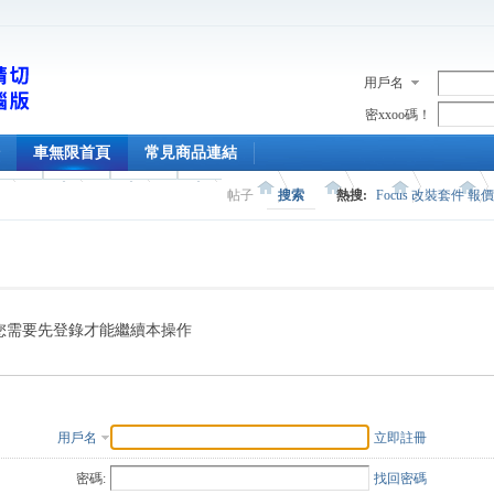
用戶名
密xxoo碼！
車無限首頁
常見商品連結
帖子
搜索
熱搜:
Focus 改裝套件 報
您需要先登錄才能繼續本操作
用戶名
立即註冊
密碼:
找回密碼