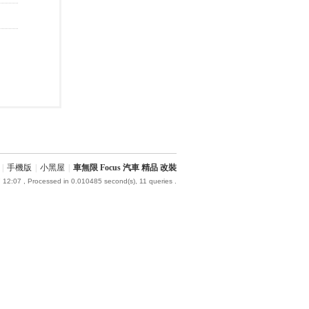
|
手機版
|
小黑屋
|
車無限 Focus 汽車 精品 改裝
 12:07
, Processed in 0.010485 second(s), 11 queries .