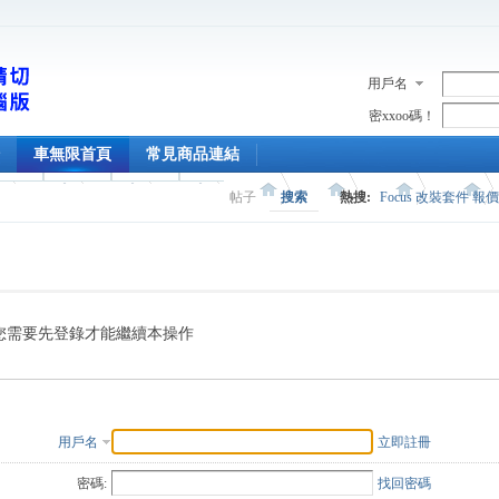
用戶名
密xxoo碼！
車無限首頁
常見商品連結
帖子
搜索
熱搜:
Focus 改裝套件 報
您需要先登錄才能繼續本操作
用戶名
立即註冊
密碼:
找回密碼