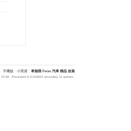
|
手機版
|
小黑屋
|
車無限 Focus 汽車 精品 改裝
 23:38
, Processed in 0.010821 second(s), 11 queries .