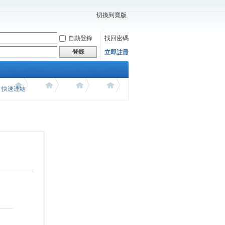
切換到寬版
自動登錄
找回密碼
登錄
立即註冊
價 快速連結