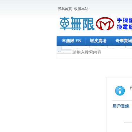
設為首頁
收藏本站
車無限 FB
蝦皮賣場
奇摩賣場
用戶登錄